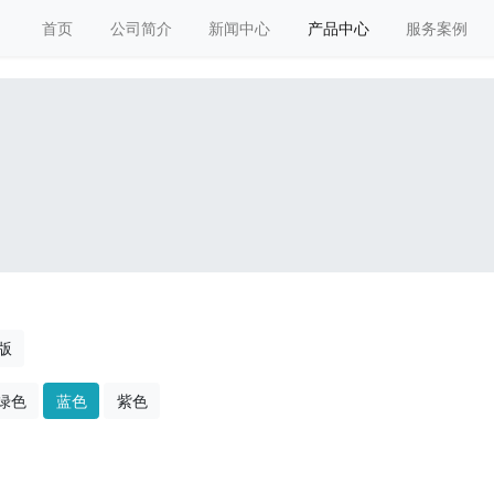
首页
公司简介
新闻中心
产品中心
服务案例
版
绿色
蓝色
紫色