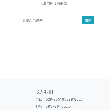
未查询到任何数据！
搜索
联系我们
电话：029-85516589转8025
邮箱：595731@qq.com