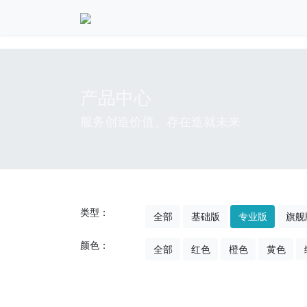
产品中心
服务创造价值、存在造就未来
类型：
全部
基础版
专业版
旗舰
颜色：
全部
红色
橙色
黄色