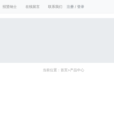
招贤纳士
在线留言
联系我们
注册
/
登录
当前位置：
首页
>
产品中心