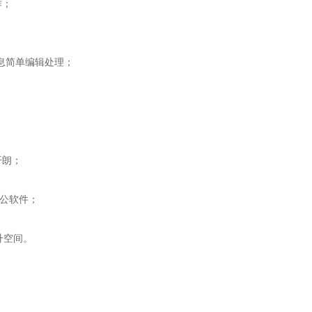
作；
信息简单编辑处理；
开朗；
办公软件；
升空间。