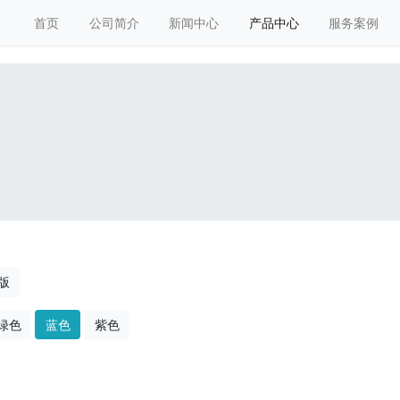
首页
公司简介
新闻中心
产品中心
服务案例
版
绿色
蓝色
紫色