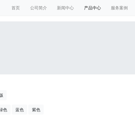
首页
公司简介
新闻中心
产品中心
服务案例
版
绿色
蓝色
紫色