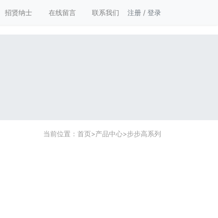
招贤纳士
在线留言
联系我们
注册
/
登录
当前位置：
首页
>
产品中心
>
步步高系列