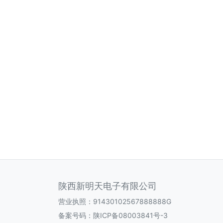
陕西新明天电子有限公司
营业执照：91430102567888888G
备案号码：
陕ICP备08003841号-3